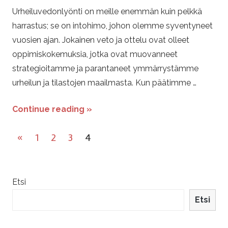
Urheiluvedonlyönti on meille enemmän kuin pelkkä
harrastus; se on intohimo, johon olemme syventyneet
vuosien ajan. Jokainen veto ja ottelu ovat olleet
oppimiskokemuksia, jotka ovat muovanneet
strategioitamme ja parantaneet ymmärrystämme
urheilun ja tilastojen maailmasta. Kun päätimme …
Continue reading »
Artikkelien
Previous
«
1
2
3
4
selaus
Posts
Etsi
Etsi