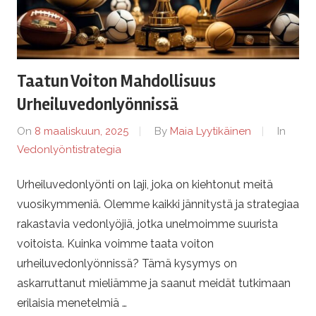
t
i
s
Taatun Voiton Mahdollisuus
Urheiluvedonlyönnissä
t
On
8 maaliskuun, 2025
By
Maia Lyytikäinen
In
r
Vedonlyöntistrategia
a
Urheiluvedonlyönti on laji, joka on kiehtonut meitä
vuosikymmeniä. Olemme kaikki jännitystä ja strategiaa
t
rakastavia vedonlyöjiä, jotka unelmoimme suurista
voitoista. Kuinka voimme taata voiton
e
urheiluvedonlyönnissä? Tämä kysymys on
g
askarruttanut mieliämme ja saanut meidät tutkimaan
erilaisia menetelmiä …