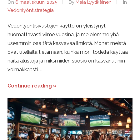
On
6 maaliskuun, 2025
By
Maia Lyytikäinen
In
Vedonlyöntistrategia
Vedonlyöntisivustojen käyttö on yleistynyt
huomattavasti viime vuosina, ja me olemme yhä
useammin osa tätä kasvavaa ilmiötä. Monet meistä
ovat uteliaita tietämään, kuinka moni todella käyttää
näitä alustoja ja miksi niiden suosio on kasvanut niin
voimakkaasti. …
Continue reading »