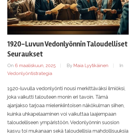
1920-Luvun Vedonlyönnin Taloudelliset
Seuraukset
On
6 maaliskuun, 2025
By
Maia Lyytikäinen
In
Vedonlyöntistrategia
1920-luvulla vedonlyönti nousi merkittäväksi ilmiöksi,
joka vaikutti talouteen monin eri tavoin. Tämä
ajanjakso tarjoaa mielenkiintoisen näkökulman siihen,
kuinka uhkapelaaminen voi vaikuttaa laajempaan
taloudelliseen ympäristöön. Vedonlyönnin suosion
kasvu toi mukanaan sekä taloudellisia mahdollisuuksia