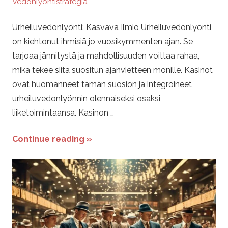
Vedonlyöntistrategia
Urheiluvedonlyönti: Kasvava Ilmiö Urheiluvedonlyönti
on kiehtonut ihmisiä jo vuosikymmenten ajan. Se
tarjoaa jännitystä ja mahdollisuuden voittaa rahaa,
mikä tekee siitä suositun ajanvietteen monille. Kasinot
ovat huomanneet tämän suosion ja integroineet
urheiluvedonlyönnin olennaiseksi osaksi
liiketoimintaansa. Kasinon …
Continue reading »