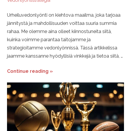
V
Vedonlyöntistrategia
e
Urheiluvedonlyönti on kiehtova maailma, joka tarjoaa
jännitystä ja mahdollisuuden voittaa suuria summia
d
rahaa. Me olemme aina olleet kiinnostuneita siitä,
kuinka voimme parantaa taitojamme ja
o
strategioitamme vedonlyönnissä. Tässä artikkelissa
jaamme kanssanne hyödyllisiä vinkkejä ja tietoa siitä, …
n
Continue reading »
l
y
ö
n