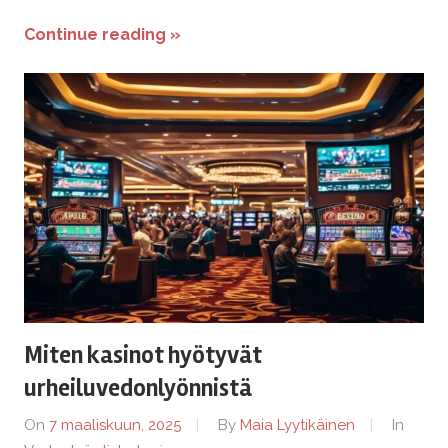
Continue reading »
Miten kasinot hyötyvät
urheiluvedonlyönnistä
On
7 maaliskuun, 2025
By
Maia Lyytikäinen
In