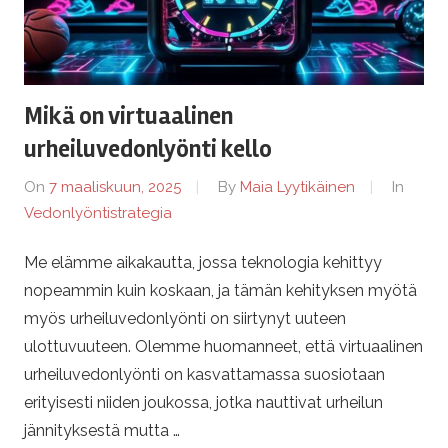
Mikä on virtuaalinen
urheiluvedonlyönti kello
On
7 maaliskuun, 2025
By
Maia Lyytikäinen
In
Vedonlyöntistrategia
Me elämme aikakautta, jossa teknologia kehittyy
nopeammin kuin koskaan, ja tämän kehityksen myötä
myös urheiluvedonlyönti on siirtynyt uuteen
ulottuvuuteen. Olemme huomanneet, että virtuaalinen
urheiluvedonlyönti on kasvattamassa suosiotaan
erityisesti niiden joukossa, jotka nauttivat urheilun
jännityksestä mutta …