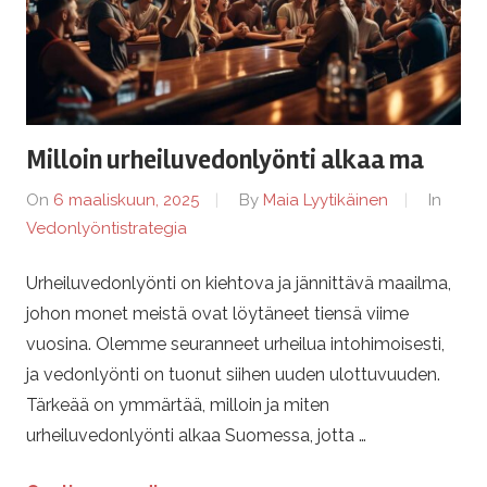
Milloin urheiluvedonlyönti alkaa ma
On
6 maaliskuun, 2025
By
Maia Lyytikäinen
In
Vedonlyöntistrategia
Urheiluvedonlyönti on kiehtova ja jännittävä maailma,
johon monet meistä ovat löytäneet tiensä viime
vuosina. Olemme seuranneet urheilua intohimoisesti,
ja vedonlyönti on tuonut siihen uuden ulottuvuuden.
Tärkeää on ymmärtää, milloin ja miten
urheiluvedonlyönti alkaa Suomessa, jotta …