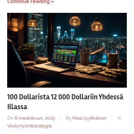
Continue reading »
100 Dollarista 12 000 Dollariin Yhdessä
Illassa
On
6 maaliskuun, 2025
By
Maia Lyytikäinen
In
Vedonlyöntistrategia