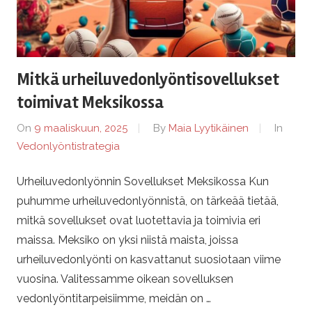
s
-
b
Mitkä urheiluvedonlyöntisovellukset
e
toimivat Meksikossa
On
9 maaliskuun, 2025
By
Maia Lyytikäinen
In
t
Vedonlyöntistrategia
t
Urheiluvedonlyönnin Sovellukset Meksikossa Kun
puhumme urheiluvedonlyönnistä, on tärkeää tietää,
i
mitkä sovellukset ovat luotettavia ja toimivia eri
n
maissa. Meksiko on yksi niistä maista, joissa
urheiluvedonlyönti on kasvattanut suosiotaan viime
g
vuosina. Valitessamme oikean sovelluksen
vedonlyöntitarpeisiimme, meidän on …