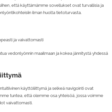
iihen, että käyttämämme sovellukset ovat turvallisia ja
lyöntikohteisiin ilman huolta tietoturvasta.
easti ja vaivattomasti
tua vedonlyönnin maailmaan ja kokea jännitystä yhdessä
liittymä
 intuitiivinen käyttöliittymä ja selkeä navigointi ovat
uamme tuntea, että olemme osa yhteisöä, jossa voimme
ot vaivattomasti.