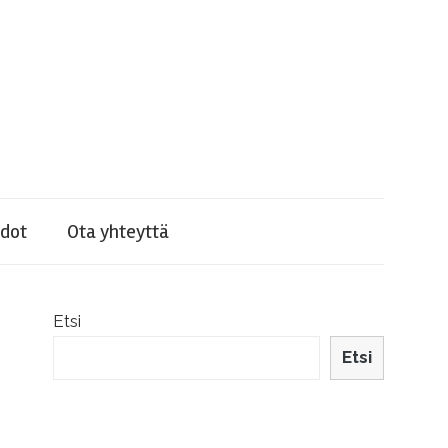
dot
Ota yhteyttä
Etsi
Etsi