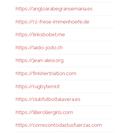
https://angloarabegransemana.es
https://rz-frese-immenhoefe.de
https://linksbobet.me
https://iaido-jodo.ch
https://jean-alesi.org
https://finishertriatlon.com
https://rugbyterni.it
https://clubfutboltalavera.es
https://lillerollergirls.com
https://correcontodastusfuerzas.com