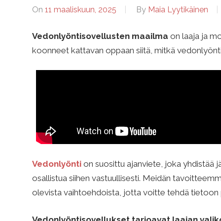
t
On
11 maaliskuun, 2025
By
Maia Lyytikäinen
Vedonlyöntisovellusten maailma
on laaja ja mo
i
koonneet kattavan oppaan siitä, mitkä vedonlyöntisov
n
g
-
Vedonlyönti
on suosittu ajanviete, joka yhdistää jä
w
osallistua siihen vastuullisesti. Meidän tavoitteem
olevista vaihtoehdoista, jotta voitte tehdä tietoon
i
Vedonlyöntisovellukset tarjoavat laajan vali