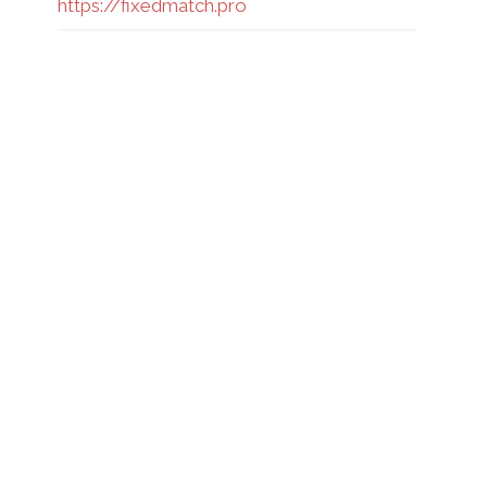
https://fixedmatch.pro