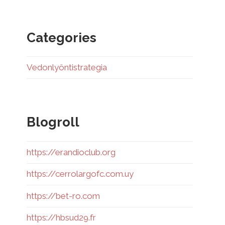
Categories
Vedonlyöntistrategia
Blogroll
https://erandioclub.org
https://cerrolargofc.com.uy
https://bet-ro.com
https://hbsud29.fr