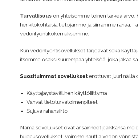
V
Turvallisuus
on yhteisömme toinen tärkeä arvo.
e
henkilökohtaisia tietojamme ja siirrämme rahaa. 
vedonlyöntikokemuksemme.
d
Kun vedonlyöntisovellukset tarjoavat sekä käyttäjä
itsemme osaksi suurempaa yhteisöä, joka jakaa s
o
Suosituimmat sovellukset
erottuvat juuri näillä 
n
Käyttäjäystävällinen käyttöliittymä
l
Vahvat tietoturvatoimenpiteet
Sujuva rahansiirto
y
Nämä sovellukset ovat ansainneet paikkansa mei
huippusovellukset, voimme nauttia vedonlyönnistä r