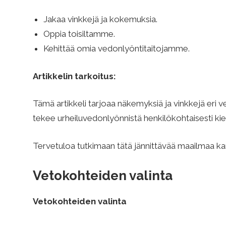
V
Jakaa vinkkejä ja kokemuksia.
e
Oppia toisiltamme.
Kehittää omia vedonlyöntitaitojamme.
d
Artikkelin tarkoitus:
o
Tämä artikkeli tarjoaa näkemyksiä ja vinkkejä eri 
tekee urheiluvedonlyönnistä henkilökohtaisesti kie
n
Tervetuloa tutkimaan tätä jännittävää maailmaa 
l
Vetokohteiden valinta
y
Vetokohteiden valinta