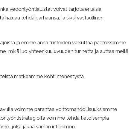
uinka vedonlyöntialustat voivat tarjota erilaisia
 haluaa tehdä parhaansa, ja siksi vastuullinen
joista ja emme anna tunteiden vaikuttaa päätöksiimme.
, mikä luo yhteenkuuluvuuden tunnetta ja auttaa meitä
yhteistä matkaamme kohti menestystä.
n avulla voimme parantaa voittomahdollisuuksiamme
donlyöntistrategioita voimme tehdä tietoisempia
mme, joka jakaa saman intohimon.