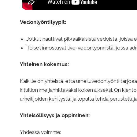
n
Vedonlyöntityypit:
.
Jotkut nauttivat pitkäaikaisista vedoista, joissa
Toiset innostuvat live-vedonlyönnistä, jossa adren
c
Yhteinen kokemus:
o
Kaikille on yhteistä, että urheiluvedonlyönti tarj
intuitiomme jännittäväksi kokemukseksi. On kiehtov
m
urheilijoiden kehitystä, ja lopulta tehdä perusteltuj
–
Yhteisöllisyys ja oppiminen:
Yhdessä voimme: