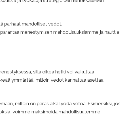
isuuksia ja työkaluja strategioiden tehokkaaseen
ää parhaat mahdolliset vedot.
e parantaa menestymisen mahdollisuuksiamme ja nauttia
enestyksessä, sillä oikea hetki voi vaikuttaa
tärkeää ymmärtää, milloin vedot kannattaa asettaa
maan, milloin on paras aika lyödä vetoa. Esimerkiksi, jos
oksia, voimme maksimoida mahdollisuutemme