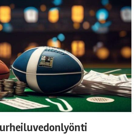
 urheiluvedonlyönti