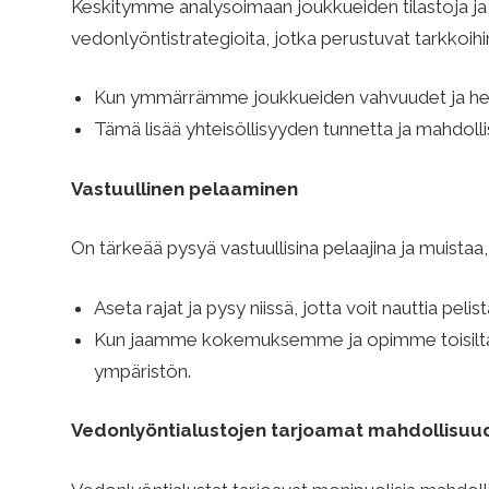
Keskitymme analysoimaan joukkueiden tilastoja ja
ö
vedonlyöntistrategioita, jotka perustuvat tarkkoihin 
n
Kun ymmärrämme joukkueiden vahvuudet ja hei
Tämä lisää yhteisöllisyyden tunnetta ja mahdoll
t
Vastuullinen pelaaminen
i
On tärkeää pysyä vastuullisina pelaajina ja muistaa
s
Aseta rajat ja pysy niissä, jotta voit nauttia pelistä
Kun jaamme kokemuksemme ja opimme toisilta
ympäristön.
t
Vedonlyöntialustojen tarjoamat mahdollisuu
r