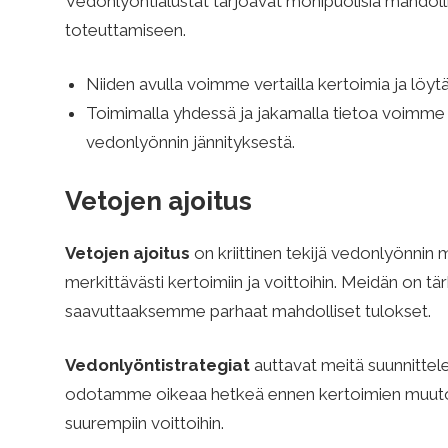
Vedonlyöntialustat tarjoavat monipuolisia mahdoll
toteuttamiseen.
a
Niiden avulla voimme vertailla kertoimia ja löyt
t
Toimimalla yhdessä ja jakamalla tietoa voimm
vedonlyönnin jännityksestä.
e
Vetojen ajoitus
g
Vetojen ajoitus
on kriittinen tekijä vedonlyönnin m
merkittävästi kertoimiin ja voittoihin. Meidän on 
i
saavuttaaksemme parhaat mahdolliset tulokset.
Vedonlyöntistrategiat
auttavat meitä suunnittele
a
odotamme oikeaa hetkeä ennen kertoimien muut
suurempiin voittoihin.