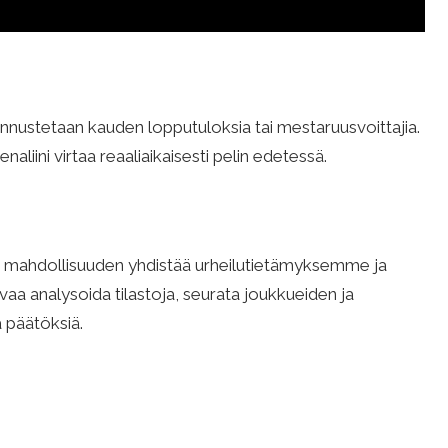
 ennustetaan kauden lopputuloksia tai mestaruusvoittajia.
aliini virtaa reaaliaikaisesti pelin edetessä.
oaa mahdollisuuden yhdistää urheilutietämyksemme ja
aa analysoida tilastoja, seurata joukkueiden ja
a päätöksiä.