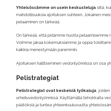
Yhteisössämme on usein keskusteluja
siitä, k
mahdollisuuksia ajoituksen suhteen. Jokainen meistä
pelaaminen on tärkeää.
On tärkeää, että pidämme huolta pelaamisemme ra
Voimme jakaa kokemuksiamme ja oppia toisiltamme
kaikkia menestymään paremmin.
Ajoituksen hallitseminen vedonlyönnissä on osa 
Pelistrategiat
Pelistrategiat ovat keskeisiä työkaluja
, joide
urheiluvedonlyönnissä. Käyttämällä tehokkaita ve
päätöksiä ja tuntea yhteenkuuluvuutta yhteisössä