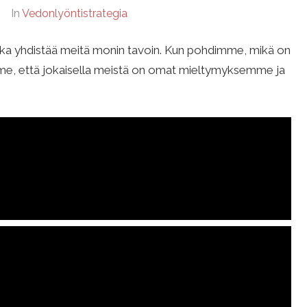
In
Vedonlyöntistrategia
oka yhdistää meitä monin tavoin. Kun pohdimme, mikä on
e, että jokaisella meistä on omat mieltymyksemme ja