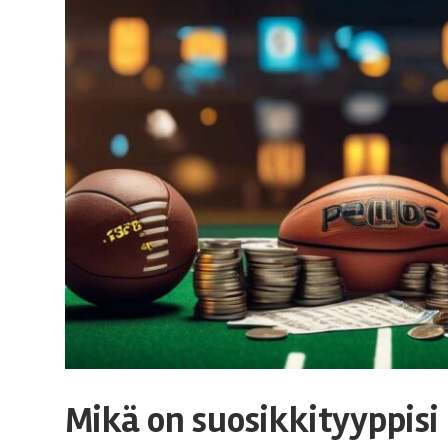
r
t
s
-
b
e
t
Mikä on suosikkityyppisi