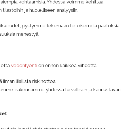
 aiempia kohtaamisia. Yhdessä voimme kehittää
tilastoihin ja huolelliseen analyysiin.
kkoudet, pystymme tekemään tietoisempia päätöksiä.
isuuksia menestyä.
, että
vedonlyönti
on ennen kaikkea viihdettä.
 ilman liiallista riskinottoa.
mme, rakennamme yhdessä turvallisen ja kannustavan
det