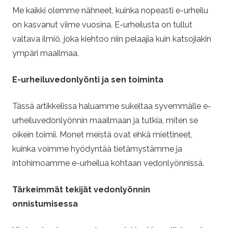
-
Me kaikki olemme nähneet, kuinka nopeasti e-urheilu
w
on kasvanut viime vuosina. E-urheilusta on tullut
valtava ilmiö, joka kiehtoo niin pelaajia kuin katsojiakin
i
ympäri maailmaa.
n
E-urheiluvedonlyönti ja sen toiminta
.
Tässä artikkelissa haluamme sukeltaa syvemmälle e-
urheiluvedonlyönnin maailmaan ja tutkia, miten se
c
oikein toimii. Monet meistä ovat ehkä miettineet,
o
kuinka voimme hyödyntää tietämystämme ja
intohimoamme e-urheilua kohtaan vedonlyönnissä.
m
Tärkeimmät tekijät vedonlyönnin
–
onnistumisessa