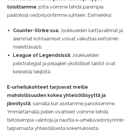
toisiltamme
, jotta voimme tehdä parempia
päätöksiä vedonlyöntimme suhteen. Esimerkiksi:
Counter-Strike:ssa
: Joukkueiden karttavalinnat ja
aiemmat kohtaamiset voivat vaikuttaa kertoimiin
merkittävästi.
League of Legendsissä
: Joukkueiden
pelistrategiat ja pelaajien yksilölliset taidot ovat
keskeisiä tekijöitä.
E-urheilukohteet tarjoavat meille
mahdollisuuden kokea yhteisöllisyyttä ja
jännitystä
, samalla kun asetamme panoksemme.
Ymmärtämällä pelien vivahteet voimme tehdä
tietoisempia valintoja ja nauttia e-urheiluvedonlyönnin
tarjoamasta yhteisöllisestä kokemuksesta.