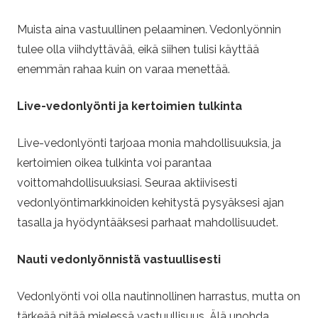
Muista aina vastuullinen pelaaminen. Vedonlyönnin
tulee olla viihdyttävää, eikä siihen tulisi käyttää
enemmän rahaa kuin on varaa menettää.
Live-vedonlyönti ja kertoimien tulkinta
Live-vedonlyönti tarjoaa monia mahdollisuuksia, ja
kertoimien oikea tulkinta voi parantaa
voittomahdollisuuksiasi. Seuraa aktiivisesti
vedonlyöntimarkkinoiden kehitystä pysyäksesi ajan
tasalla ja hyödyntääksesi parhaat mahdollisuudet.
Nauti vedonlyönnistä vastuullisesti
Vedonlyönti voi olla nautinnollinen harrastus, mutta on
tärkeää pitää mielessä vastuullisuus. Älä unohda