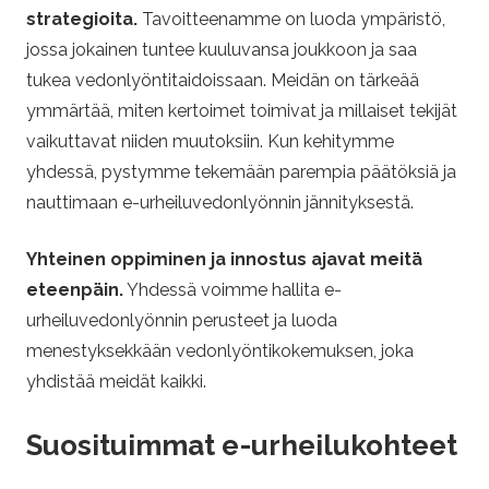
i
strategioita.
Tavoitteenamme on luoda ympäristö,
jossa jokainen tuntee kuuluvansa joukkoon ja saa
a
tukea vedonlyöntitaidoissaan. Meidän on tärkeää
ymmärtää, miten kertoimet toimivat ja millaiset tekijät
vaikuttavat niiden muutoksiin. Kun kehitymme
yhdessä, pystymme tekemään parempia päätöksiä ja
nauttimaan e-urheiluvedonlyönnin jännityksestä.
Yhteinen oppiminen ja innostus ajavat meitä
eteenpäin.
Yhdessä voimme hallita e-
urheiluvedonlyönnin perusteet ja luoda
menestyksekkään vedonlyöntikokemuksen, joka
yhdistää meidät kaikki.
Suosituimmat e-urheilukohteet