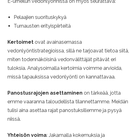
E-urheilun vedonlyönnissä on myös seurattava:
Pelaajien suorituskykyä
Turnausten erityispiirteitä
Kertoimet
ovat avainasemassa
vedonlyöntistrategioissa, sillä ne tarjoavat tietoa siitä,
miten todennäköisinä vedonvälittäjät pitävät eri
tuloksia. Analysoimalla kertoimia voimme arvioida,
missä tapauksissa vedonlyönti on kannattavaa.
Panostusrajojen asettaminen
on tärkeää, jotta
emme vaaranna taloudellista tilannettamme. Meidän
tulisi aina asettaa rajat panostuksillemme ja pysyä
niissä.
Yhteisön voima
: Jakamalla kokemuksia ja