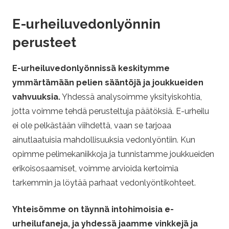
t
E-urheiluvedonlyönnin
i
perusteet
s
E-urheiluvedonlyönnissä keskitymme
t
ymmärtämään pelien sääntöjä ja joukkueiden
vahvuuksia.
Yhdessä analysoimme yksityiskohtia,
r
jotta voimme tehdä perusteltuja päätöksiä. E-urheilu
ei ole pelkästään viihdettä, vaan se tarjoaa
a
ainutlaatuisia mahdollisuuksia vedonlyöntiin. Kun
t
opimme pelimekaniikkoja ja tunnistamme joukkueiden
erikoisosaamiset, voimme arvioida kertoimia
e
tarkemmin ja löytää parhaat vedonlyöntikohteet.
g
Yhteisömme on täynnä intohimoisia e-
urheilufaneja, ja yhdessä jaamme vinkkejä ja