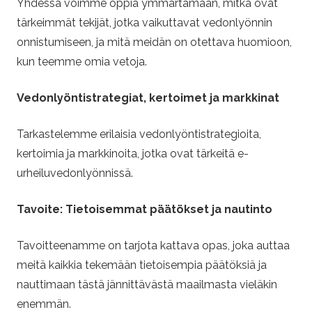
V
Yhdessä voimme oppia ymmärtämään, mitkä ovat
tärkeimmät tekijät, jotka vaikuttavat vedonlyönnin
e
onnistumiseen, ja mitä meidän on otettava huomioon,
kun teemme omia vetoja.
d
Vedonlyöntistrategiat, kertoimet ja markkinat
o
Tarkastelemme erilaisia vedonlyöntistrategioita,
n
kertoimia ja markkinoita, jotka ovat tärkeitä e-
l
urheiluvedonlyönnissä.
y
Tavoite: Tietoisemmat päätökset ja nautinto
ö
Tavoitteenamme on tarjota kattava opas, joka auttaa
meitä kaikkia tekemään tietoisempia päätöksiä ja
n
nauttimaan tästä jännittävästä maailmasta vieläkin
enemmän.