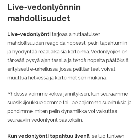
Live-vedonlyönnin
mahdollisuudet
Live-vedonlyönti
tarjoaa ainutlaatuisen
mahdollisuuden reagoida nopeasti pelin tapahtumiin
ja hyödyntää reaaliaikaisia kertoimia. Vedonlyöjien on
tärkeää pysyä ajan tasalla ja tehdä nopeita päätöksiä,
erityisesti e-urheilussa, jossa pelitilanteet voivat
muuttua hetkessä ja kertoimet sen mukana.
Yhdessä voimme kokea jännityksen, kun seuraamme
suosikkijoukkueidemme tai -pelaajiemme suorituksia ja
pohdimme, miten pelin dynamiikka voi vaikuttaa
seuraaviin vedonlyöntipäätöksiin.
Kun vedonlyönti tapahtuu livenä
, se luo tunteen