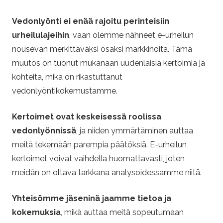
Vedonlyönti ei enää rajoitu perinteisiin
urheilulajeihin
, vaan olemme nähneet e-urheilun
nousevan merkittäväksi osaksi markkinoita. Tämä
muutos on tuonut mukanaan uudenlaisia kertoimia ja
kohteita, mikä on rikastuttanut
vedonlyöntikokemustamme.
Kertoimet ovat keskeisessä roolissa
vedonlyönnissä
, ja niiden ymmärtäminen auttaa
meitä tekemään parempia päätöksiä. E-urheilun
kertoimet voivat vaihdella huomattavasti, joten
meidän on oltava tarkkana analysoidessamme niitä.
Yhteisömme jäseninä jaamme tietoa ja
kokemuksia
, mikä auttaa meitä sopeutumaan