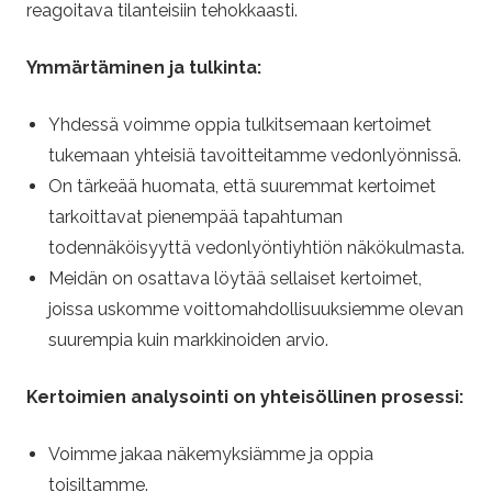
reagoitava tilanteisiin tehokkaasti.
Ymmärtäminen ja tulkinta:
Yhdessä voimme oppia tulkitsemaan kertoimet
tukemaan yhteisiä tavoitteitamme vedonlyönnissä.
On tärkeää huomata, että suuremmat kertoimet
tarkoittavat pienempää tapahtuman
todennäköisyyttä vedonlyöntiyhtiön näkökulmasta.
Meidän on osattava löytää sellaiset kertoimet,
joissa uskomme voittomahdollisuuksiemme olevan
suurempia kuin markkinoiden arvio.
Kertoimien analysointi on yhteisöllinen prosessi:
Voimme jakaa näkemyksiämme ja oppia
toisiltamme.