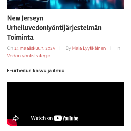
s
-
New Jerseyn
b
Urheiluvedonlyöntijärjestelmän
Toiminta
e
On
14 maaliskuun, 2025
By
Maia Lyytikäinen
In
t
Vedonlyöntistrategia
t
E-urheilun kasvu ja ilmiö
i
n
g