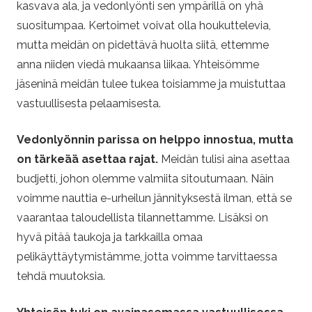
kasvava ala, ja vedonlyönti sen ympärillä on yhä
suositumpaa. Kertoimet voivat olla houkuttelevia,
mutta meidän on pidettävä huolta siitä, ettemme
anna niiden viedä mukaansa liikaa. Yhteisömme
jäseninä meidän tulee tukea toisiamme ja muistuttaa
vastuullisesta pelaamisesta.
Vedonlyönnin parissa on helppo innostua, mutta
on tärkeää asettaa rajat.
Meidän tulisi aina asettaa
budjetti, johon olemme valmiita sitoutumaan. Näin
voimme nauttia e-urheilun jännityksestä ilman, että se
vaarantaa taloudellista tilannettamme. Lisäksi on
hyvä pitää taukoja ja tarkkailla omaa
pelikäyttäytymistämme, jotta voimme tarvittaessa
tehdä muutoksia.