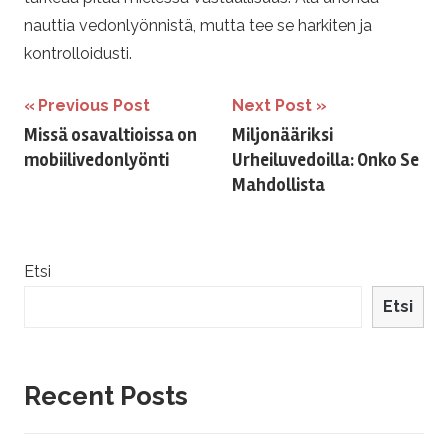
nauttia vedonlyönnistä, mutta tee se harkiten ja
kontrolloidusti.
Artikkelien
Previous Post
Next Post
Missä osavaltioissa on
Miljonääriksi
selaus
mobiilivedonlyönti
Urheiluvedoilla: Onko Se
Mahdollista
Etsi
Etsi
Recent Posts