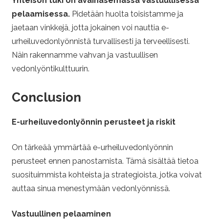
Yhteisön tuki on avainasemassa vastuullisessa
pelaamisessa.
Pidetään huolta toisistamme ja
jaetaan vinkkejä, jotta jokainen voi nauttia e-
urheiluvedonlyönnistä turvallisesti ja terveellisesti.
Näin rakennamme vahvan ja vastuullisen
vedonlyöntikulttuurin.
Conclusion
E-urheiluvedonlyönnin perusteet ja riskit
On tärkeää ymmärtää e-urheiluvedonlyönnin
perusteet ennen panostamista. Tämä sisältää tietoa
suosituimmista kohteista ja strategioista, jotka voivat
auttaa sinua menestymään vedonlyönnissä.
Vastuullinen pelaaminen