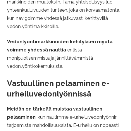
markkinoiden muutoksiin. Tämä yhteisöllisyys luo
yhteenkuuluvuuden tunteen, joka on korvaamatonta,
kun navigoimme yhdessä jatkuvasti kehittyvillä
vedonlyöntimarkkinoilla.
Vedonlyöntimarkkinoiden kehityksen myötä
voimme yhdessä nauttia
entistä
monipuolisemmista ja jännittävämmistä
vedonlyöntikokemuksista.
Vastuullinen pelaaminen e-
urheiluvedonlyönnissä
Meidän on tärkeää muistaa vastuullinen
pelaaminen
, kun nautimme e-urheiluvedonlyönnin
tarjoamista mahdollisuuksista. E-urheilu on nopeasti