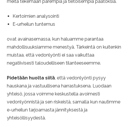
meitä tekemään parempia ja tietoisempia päätöksiä.
Kertoimien analysointi
E-urheilun tuntemus
ovat avainasemassa, kun haluamme parantaa
mahdollisuuksiamme menestyä. Tärkeintä on kuitenkin
muistaa, että vedonlyönti ei saa vaikuttaa
negatiivisesti taloudelliseen tilanteeseemme.
Pidetään huolta siitä
, että vedonlyönti pysyy
hauskana ja vastuullisena harrastuksena. Luodaan
yhteisö, jossa voimme keskustella avoimesti
vedonlyönnistä ja sen riskeistä, samalla kun nautimme
e-urheilun tarjoamasta jännityksestä ja
yhteisöllisyydestä.