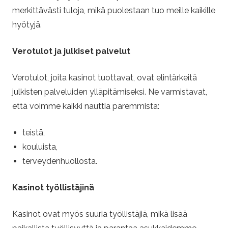
merkittävästi tuloja, mikä puolestaan tuo meille kaikille
hyötyjä.
Verotulot ja julkiset palvelut
Verotulot, joita kasinot tuottavat, ovat elintärkeitä
julkisten palveluiden ylläpitämiseksi. Ne varmistavat,
että voimme kaikki nauttia paremmista:
teistä,
kouluista,
terveydenhuollosta.
Kasinot työllistäjinä
Kasinot ovat myös suuria työllistäjiä, mikä lisää