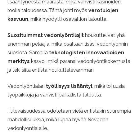
lisääntyneestä määrästä, mikä vahvisti kasinoiden
roolia taloudessa. Tämä johti myös
verotulojen
kasvuun
, mikä hyödytti osavaltion taloutta.
Suosituimmat vedonlyöntilajit
houkuttelivat yhä
enemmän pelaajia, mikä osaltaan lisäsi vedonlyönnin
suosiota. Samalla
teknologisten innovaatioiden
merkitys
kasvoi, mikä paransi vedonlyöntikokemusta
ja teki siitä entistä houkuttelevamman.
Vedonlyöntialan
työllisyys lisääntyi
, mikä loi uusia
työpaikkoja ja vahvisti paikallista taloutta.
Tulevaisuudessa odotetaan vielä entistäkin suurempia
mahdollisuuksia, mikä lupaa hyvää Nevadan
vedonlyöntialalle.