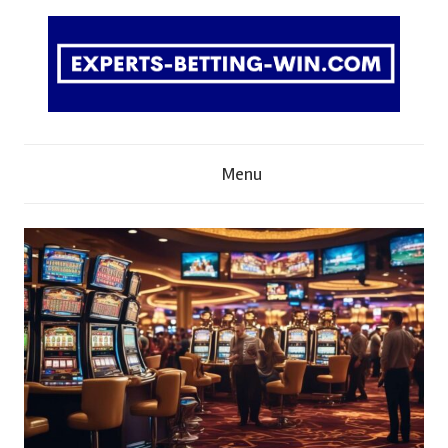
Skip
to
content
E
Menu
x
p
e
r
t