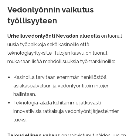
Vedonlyönnin vaikutus
työllisyyteen
Urheiluvedonlyönti Nevadan alueella
on luonut
uusia työpaikkoja sekä kasinoille että
teknologiayrityksille. Tulojen kasvu on tuonut
mukanaan lisää mahdollisuuksia työmarkkinoille:
Kasinoilla tarvitaan enemmän henkilöstöä
asiakaspalveluun ja vedonlyöntitoimintojen
hallintaan.
Teknologia-alalla kehitämme jatkuvasti
innovatiivisia ratkaisuja vedonlyöntijärjestelmien
tueksi.
Taloudellinen vakaus
on vahvistunut näiden uusien