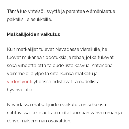
Tämä luo yhteisöllisyyttä ja parantaa elämänlaatua
paikallisille asukkaille.
Matkailijoiden vaikutus
Kun matkailijat tulevat Nevadassa vierailulle, he
tuovat mukanaan odotuksia ja rahaa, jotka tukevat
sekä viihdettä että taloudellista kasvua. Yhteisönä
voimme olla ylpeitä siitä, kuinka matkailu ja
vedonlyönti
yhdessä edistävät taloudellista
hyvinvointia.
Nevadassa matkailijoiden vaikutus on selkeästi
nähtävissä, ja se auttaa meitä luomaan vahvemman ja
elinvoimaisemman osavaltion.