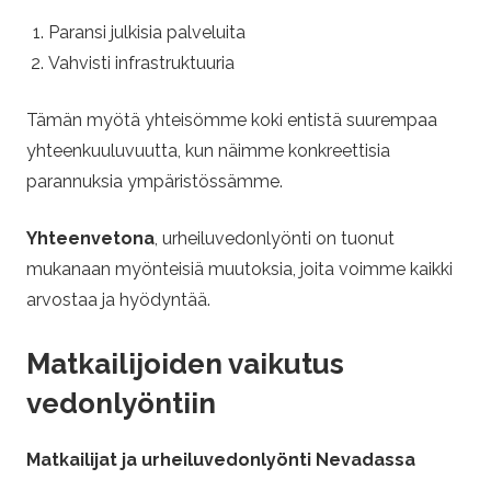
i
Paransi julkisia palveluita
a
Vahvisti infrastruktuuria
Tämän myötä yhteisömme koki entistä suurempaa
yhteenkuuluvuutta, kun näimme konkreettisia
parannuksia ympäristössämme.
Yhteenvetona
, urheiluvedonlyönti on tuonut
mukanaan myönteisiä muutoksia, joita voimme kaikki
arvostaa ja hyödyntää.
Matkailijoiden vaikutus
vedonlyöntiin
Matkailijat ja urheiluvedonlyönti Nevadassa