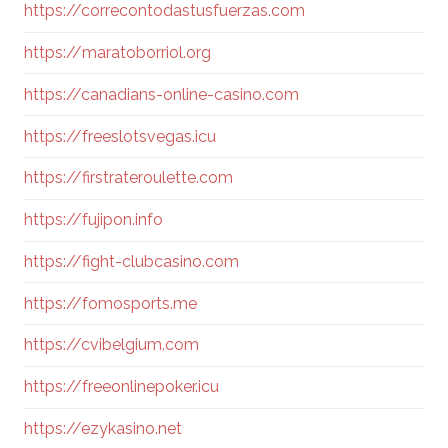
https://correcontodastusfuerzas.com
https://maratoborriol.org
https://canadians-online-casino.com
https://freeslotsvegas.icu
https://firstrateroulette.com
https://fujipon.info
https://fight-clubcasino.com
https://fomosports.me
https://cvibelgium.com
https://freeonlinepoker.icu
https://ezykasino.net