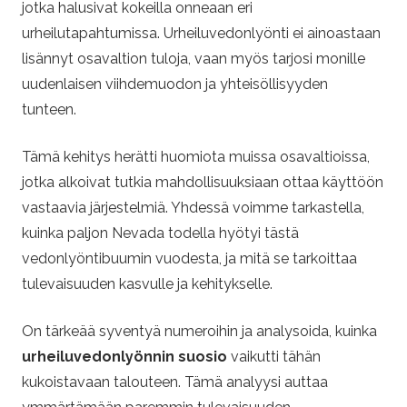
-
jotka halusivat kokeilla onneaan eri
urheilutapahtumissa. Urheiluvedonlyönti ei ainoastaan
w
lisännyt osavaltion tuloja, vaan myös tarjosi monille
i
uudenlaisen viihdemuodon ja yhteisöllisyyden
tunteen.
n
Tämä kehitys herätti huomiota muissa osavaltioissa,
.
jotka alkoivat tutkia mahdollisuuksiaan ottaa käyttöön
vastaavia järjestelmiä. Yhdessä voimme tarkastella,
c
kuinka paljon Nevada todella hyötyi tästä
vedonlyöntibuumin vuodesta, ja mitä se tarkoittaa
o
tulevaisuuden kasvulle ja kehitykselle.
m
On tärkeää syventyä numeroihin ja analysoida, kuinka
–
urheiluvedonlyönnin suosio
vaikutti tähän
kukoistavaan talouteen. Tämä analyysi auttaa