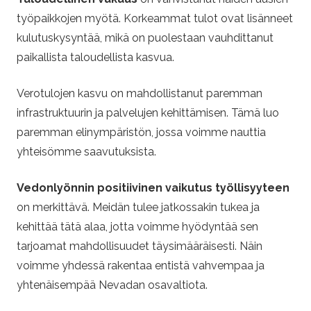
työpaikkojen myötä. Korkeammat tulot ovat lisänneet
kulutuskysyntää, mikä on puolestaan vauhdittanut
paikallista taloudellista kasvua.
Verotulojen kasvu on mahdollistanut paremman
infrastruktuurin ja palvelujen kehittämisen. Tämä luo
paremman elinympäristön, jossa voimme nauttia
yhteisömme saavutuksista.
Vedonlyönnin positiivinen vaikutus työllisyyteen
on merkittävä. Meidän tulee jatkossakin tukea ja
kehittää tätä alaa, jotta voimme hyödyntää sen
tarjoamat mahdollisuudet täysimääräisesti. Näin
voimme yhdessä rakentaa entistä vahvempaa ja
yhtenäisempää Nevadan osavaltiota.