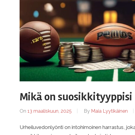
ö
n
t
i
s
Mikä on suosikkityyppisi
t
On
13 maaliskuun, 2025
By
Maia Lyytikäinen
r
Urheiluvedonlyönti on intohimoinen harrastus, jo