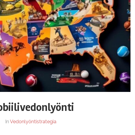
obiilivedonlyönti
In
Vedonlyöntistrategia