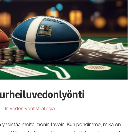
 urheiluvedonlyönti
In
Vedonlyöntistrategia
ka yhdistää meitä monin tavoin. Kun pohdimme, mikä on