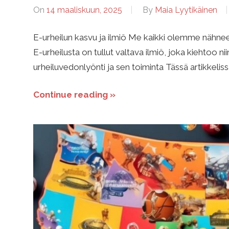
t
On
14 maaliskuun, 2025
By
Maia Lyytikäinen
E-urheilun kasvu ja ilmiö Me kaikki olemme nähneet
i
E-urheilusta on tullut valtava ilmiö, joka kiehtoo ni
urheiluvedonlyönti ja sen toiminta Tässä artikkeli
n
Continue reading »
g
-
w
i