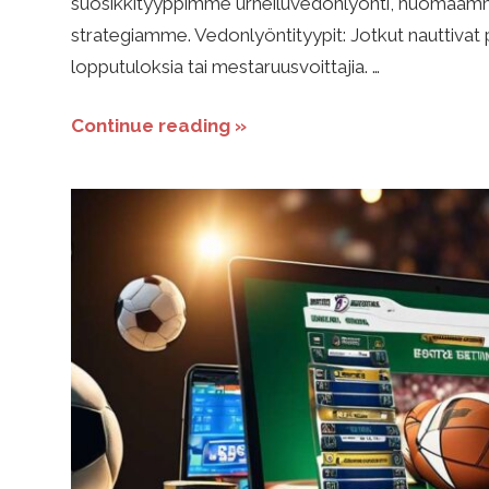
suosikkityyppimme urheiluvedonlyönti, huomaamm
strategiamme. Vedonlyöntityypit: Jotkut nauttivat 
a
lopputuloksia tai mestaruusvoittajia. …
t
Continue reading »
e
g
i
a