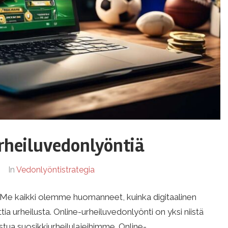
rheiluvedonlyöntiä
In
Vedonlyöntistrategia
in Me kaikki olemme huomanneet, kuinka digitaalinen
 urheilusta. Online-urheiluvedonlyönti on yksi niistä
listua suosikkiurheilulajeihimme. Online-