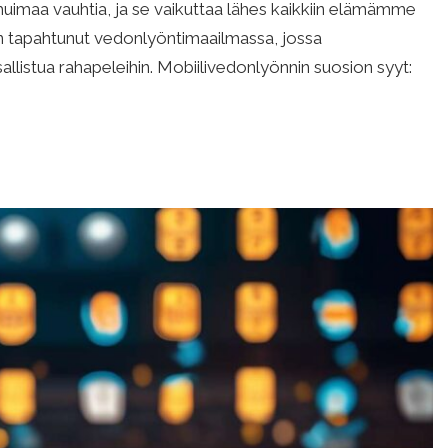
uimaa vauhtia, ja se vaikuttaa lähes kaikkiin elämämme
on tapahtunut vedonlyöntimaailmassa, jossa
allistua rahapeleihin. Mobiilivedonlyönnin suosion syyt: