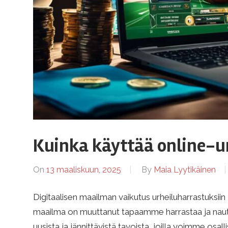
Kuinka käyttää online-u
On
13 maaliskuun, 2025
By
Maia Lyytikäinen
Digitaalisen maailman vaikutus urheiluharrastuksi
maailma on muuttanut tapaamme harrastaa ja nauttia
uusista ja jännittävistä tavoista, joilla voimme osal