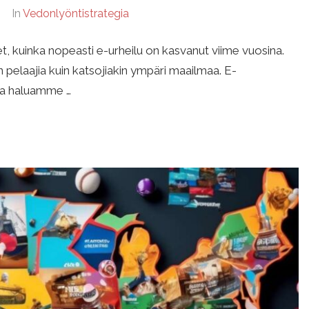
In
Vedonlyöntistrategia
, kuinka nopeasti e-urheilu on kasvanut viime vuosina.
in pelaajia kuin katsojiakin ympäri maailmaa. E-
ssa haluamme …