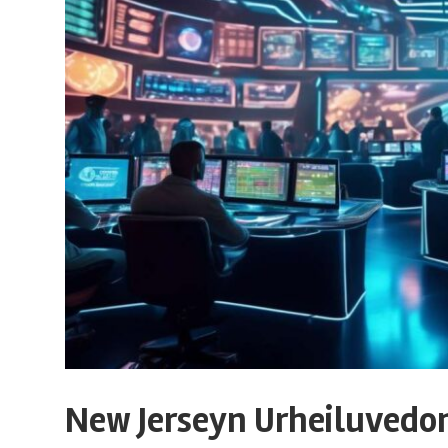
r
t
s
-
b
e
t
New Jerseyn Urheiluvedo