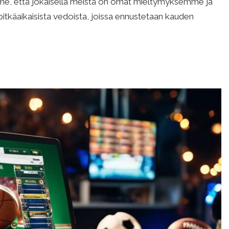
e, että jokaisella meistä on omat mieltymyksemme ja
pitkäaikaisista vedoista, joissa ennustetaan kauden