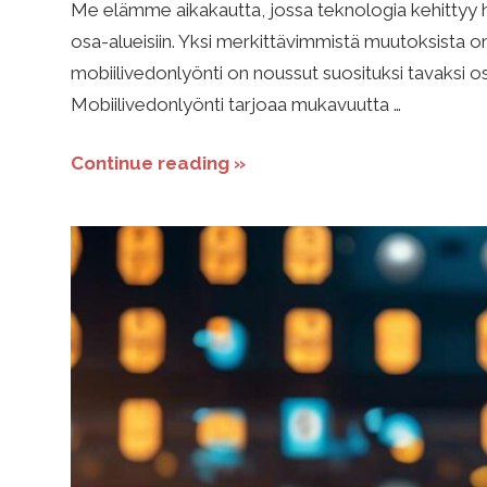
V
Me elämme aikakautta, jossa teknologia kehittyy h
osa-alueisiin. Yksi merkittävimmistä muutoksista 
e
mobiilivedonlyönti on noussut suosituksi tavaksi os
Mobiilivedonlyönti tarjoaa mukavuutta …
d
Continue reading »
o
n
l
y